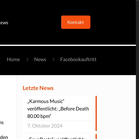
Kontakt
ews
Home
News
Facebookauftritt
Letzte News
„Karmous Music“
veröffentlicht: „Before Death
80.00 bpm“
ns
7. Oktober 2024
rden