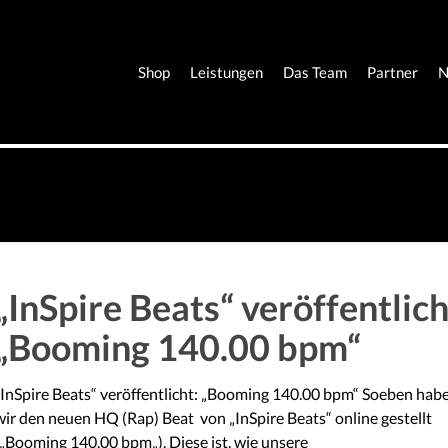
Shop
Leistungen
Das Team
Partner
N
„InSpire Beats“ veröffentlich
„Booming 140.00 bpm“
„InSpire Beats“ veröffentlicht: „Booming 140.00 bpm“ Soeben hab
wir den neuen HQ (Rap) Beat von „InSpire Beats“ online gestellt
(„Booming 140.00 bpm„). Diese ist, wie unsere