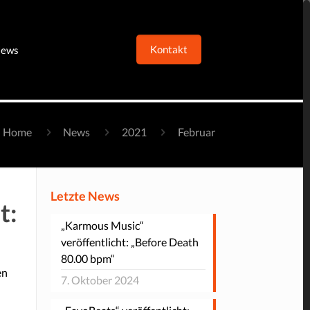
Kontakt
ews
Home
News
2021
Februar
Letzte News
t:
„Karmous Music“
veröffentlicht: „Before Death
80.00 bpm“
en
7. Oktober 2024