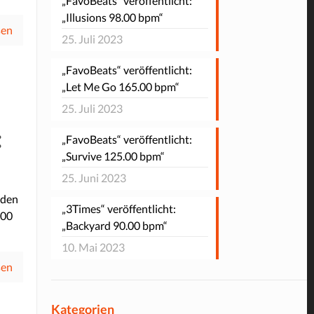
„FavoBeats“ veröffentlicht:
„Illusions 98.00 bpm“
sen
25. Juli 2023
„FavoBeats“ veröffentlicht:
„Let Me Go 165.00 bpm“
25. Juli 2023
:
„FavoBeats“ veröffentlicht:
„Survive 125.00 bpm“
25. Juni 2023
 den
„3Times“ veröffentlicht:
.00
„Backyard 90.00 bpm“
10. Mai 2023
sen
Kategorien