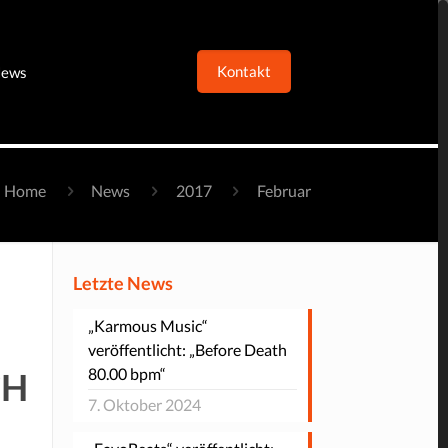
Kontakt
ews
Home
News
2017
Februar
Letzte News
„Karmous Music“
veröffentlicht: „Before Death
80.00 bpm“
CH
7. Oktober 2024