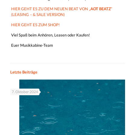
HIER GEHT ES ZU DEM NEUEN BEAT VON „
AOT BEATZ
“
(LEASING – & SALE VERSION)
HIER GEHT ES ZUM SHOP!
Viel Spaß beim Anhören, Leasen oder Kaufen!
Euer Musikkabine-Team
Letzte Beiträge
7. Oktober 2024