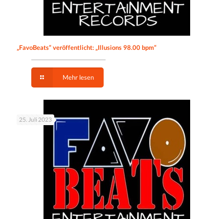
„FavoBeats“ veröffentlicht: „Illusions 98.00 bpm“
Mehr lesen
25. Juli 2023