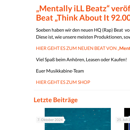
„Mentally iLL Beatz“ verö
Beat „Think About It 92.0
Soeben haben wir den neuen HQ (Rap) Beat vo
Diese ist, wie unsere meisten Produktionen, so
HIER GEHT ES ZUM NEUEN BEAT VON „
Menta
Viel Spaß beim Anhören, Leasen oder Kaufen!
Euer Musikkabine-Team
HIER GEHT ES ZUM SHOP
Letzte Beiträge
7. Oktober 2024
25. Juli