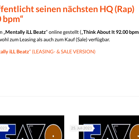
ffentlicht seinen nächsten HQ (Rap)
0 bpm“
n „
Mentally iLL Beatz
“ online gestellt („
Think About It 92.00 bpm
wohl zum Leasing als auch zum Kauf (Sale) verfügbar.
lly iLL Beatz
“ (LEASING- & SALE VERSION)
 2023
25. Juli 2023