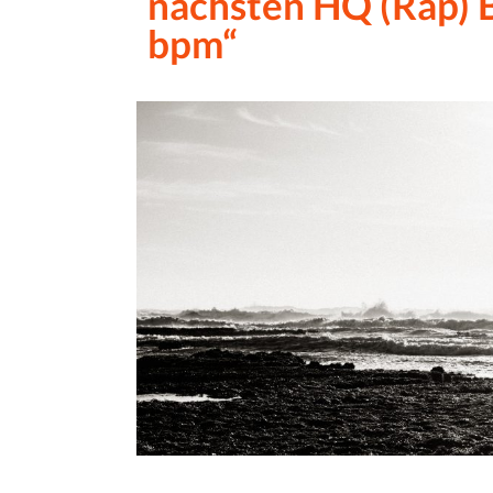
nächsten HQ (Rap) B
bpm“