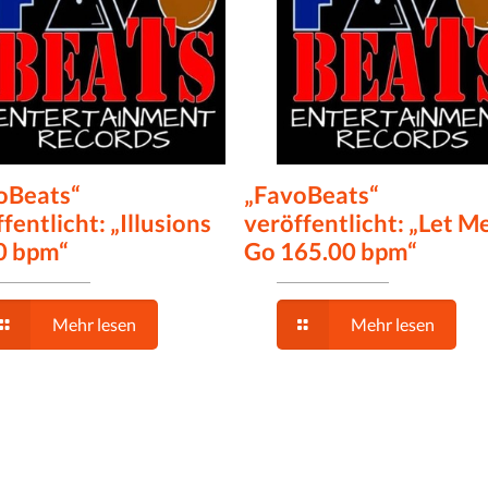
oBeats“
„FavoBeats“
fentlicht: „Illusions
veröffentlicht: „Let M
0 bpm“
Go 165.00 bpm“
Mehr lesen
Mehr lesen