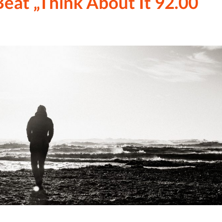
eat „Think About It 92.00