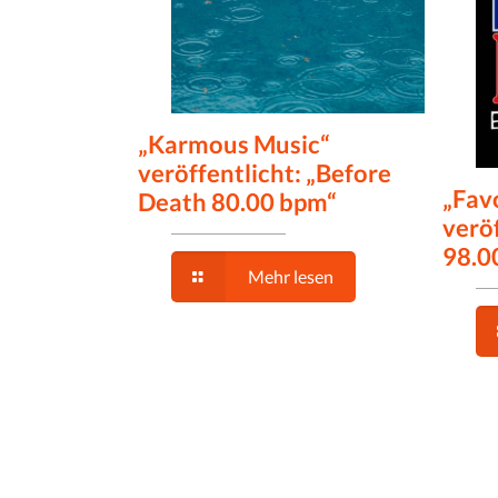
„Karmous Music“
veröffentlicht: „Before
„Fav
Death 80.00 bpm“
veröf
98.0
Mehr lesen