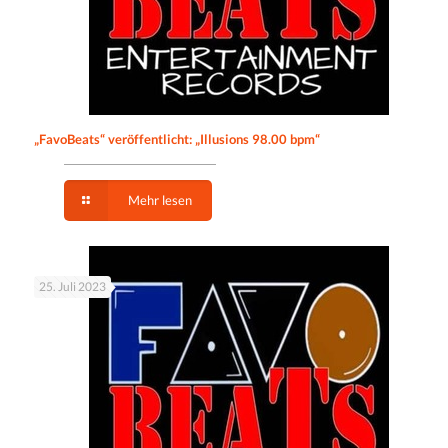
„FavoBeats“ veröffentlicht: „Illusions 98.00 bpm“
Mehr lesen
25. Juli 2023