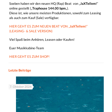
Soeben haben wir den neuen HQ (Rap) Beat von „
JaXTellem!
“
online gestellt („
Traphouse 144.00 bpm
„).
Diese ist, wie unsere meisten Produktionen, sowohl zum Leasing
als auch zum Kauf (Sale) verfügbar.
HIER GEHT ES ZUM NEUEN BEAT VON „
JaXTellem!
“
(LEASING- & SALE VERSION)
Viel Spaß beim Anhören, Leasen oder Kaufen!
Euer Musikkabine-Team
HIER GEHT ES ZUM SHOP!
Letzte Beiträge
7. Oktober 2024