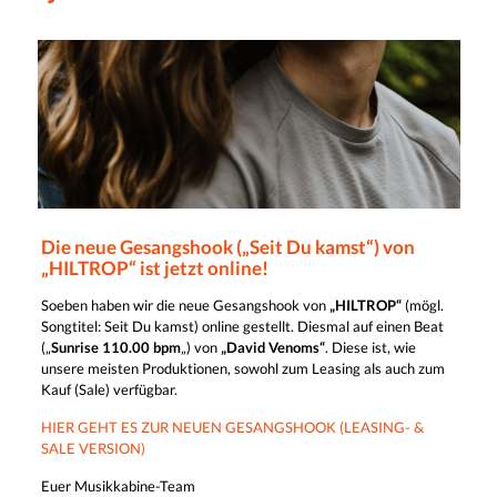
Die neue Gesangshook („Seit Du kamst“) von
„HILTROP“ ist jetzt online!
Soeben haben wir die neue Gesangshook von
„HILTROP“
(mögl.
Songtitel: Seit Du kamst) online gestellt. Diesmal auf einen Beat
(„
Sunrise 110.00 bpm
„) von
„David Venoms“
. Diese ist, wie
unsere meisten Produktionen, sowohl zum Leasing als auch zum
Kauf (Sale) verfügbar.
HIER GEHT ES ZUR NEUEN GESANGSHOOK (LEASING- &
SALE VERSION)
Euer Musikkabine-Team