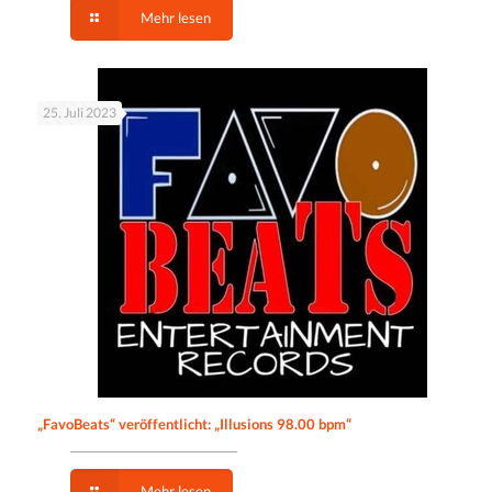
Mehr lesen
25. Juli 2023
„FavoBeats“ veröffentlicht: „Illusions 98.00 bpm“
Mehr lesen