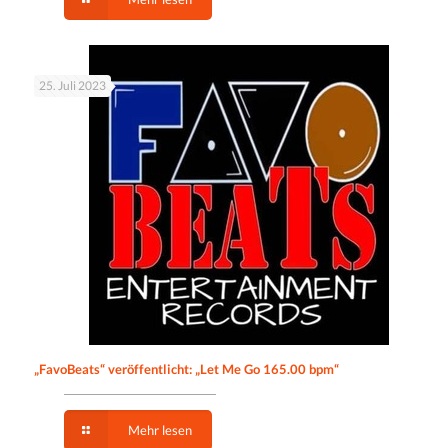
25. Juli 2023
„FavoBeats“ veröffentlicht: „Let Me Go 165.00 bpm“
Mehr lesen