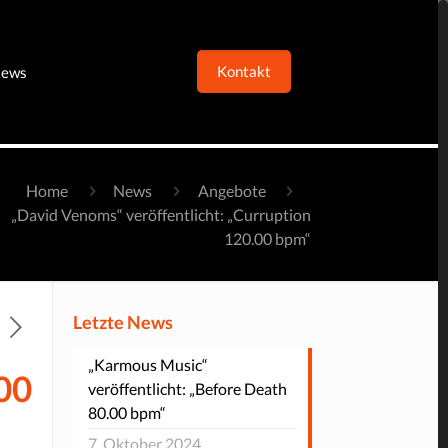
Kontakt
ews
Home
News
Angebote
„David Venoms“ veröffentlicht: „Curruption
120.00 bpm“
Letzte News
„Karmous Music“
00
veröffentlicht: „Before Death
80.00 bpm“
7. Oktober 2024