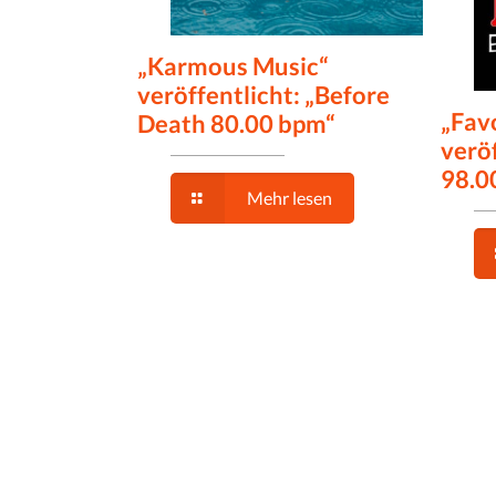
„Karmous Music“
veröffentlicht: „Before
„Fav
Death 80.00 bpm“
veröf
98.0
Mehr lesen