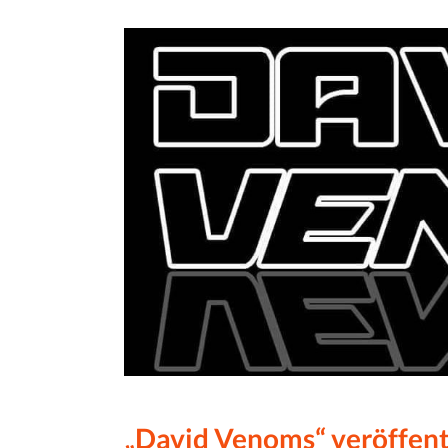
„David Venoms“ veröffent