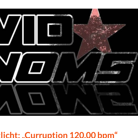
licht: „Curruption 120.00 bpm“