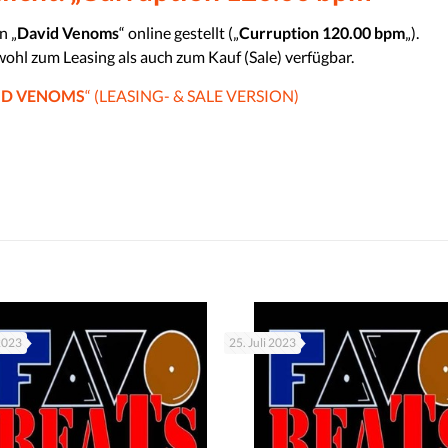
n „
David Venoms
“ online gestellt („
Curruption 120.00 bpm
„).
wohl zum Leasing als auch zum Kauf (Sale) verfügbar.
ID VENOMS
“ (LEASING- & SALE VERSION)
 2023
25. Juli 2023