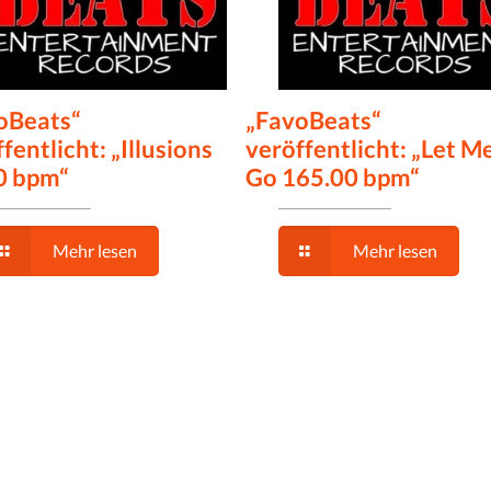
oBeats“
„FavoBeats“
fentlicht: „Illusions
veröffentlicht: „Let M
0 bpm“
Go 165.00 bpm“
Mehr lesen
Mehr lesen