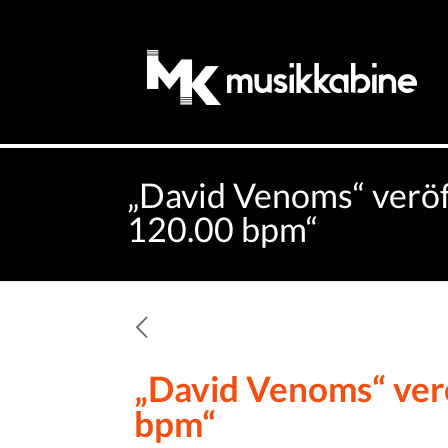
„David Venoms“ veröf
120.00 bpm“
„David Venoms“ verö
bpm“