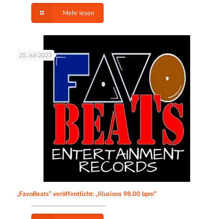
Mehr lesen
25. Juli 2023
„FavoBeats“ veröffentlicht: „Illusions 98.00 bpm“