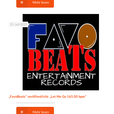
Mehr lesen
25. Juli 2023
„FavoBeats“ veröffentlicht: „Let Me Go 165.00 bpm“
Mehr lesen