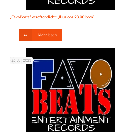
„FavoBeats“ veröffentlicht: „Illusions 98.00 bpm“
Mehr lesen
25. Juli 2023