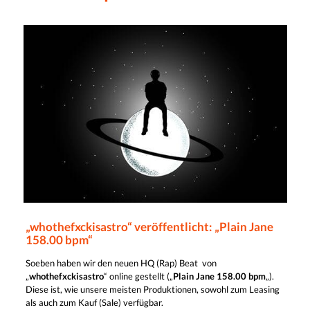
„whothefxckisastro“ veröffentlicht: „Plain Jane
158.00 bpm“
Soeben haben wir den neuen HQ (Rap) Beat von
„
whothefxckisastro
“ online gestellt („
Plain Jane 158.00 bpm
„).
Diese ist, wie unsere meisten Produktionen, sowohl zum Leasing
als auch zum Kauf (Sale) verfügbar.