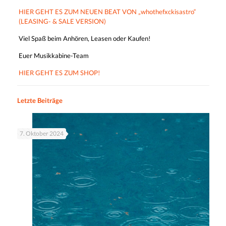
HIER GEHT ES ZUM NEUEN BEAT VON „whothefxckisastro“
(LEASING- & SALE VERSION)
Viel Spaß beim Anhören, Leasen oder Kaufen!
Euer Musikkabine-Team
HIER GEHT ES ZUM SHOP!
Letzte Beiträge
7. Oktober 2024