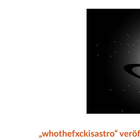
„whothefxckisastro“ veröf