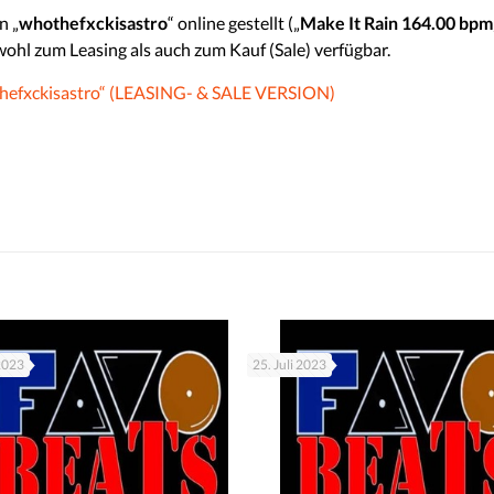
n „
whothefxckisastro
“ online gestellt („
Make It Rain 164.00 bpm
wohl zum Leasing als auch zum Kauf (Sale) verfügbar.
fxckisastro“ (LEASING- & SALE VERSION)
 2023
25. Juli 2023