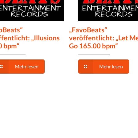
oBeats“
„FavoBeats“
fentlicht: „Illusions
veröffentlicht: „Let M
0 bpm“
Go 165.00 bpm“
Mehr lesen
Mehr lesen