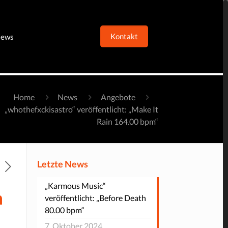
Kontakt
ews
Home
News
Angebote
„whothefxckisastro“ veröffentlicht: „Make It
Rain 164.00 bpm“
Letzte News
„Karmous Music“
n
veröffentlicht: „Before Death
80.00 bpm“
7. Oktober 2024