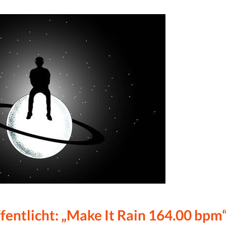
fentlicht: „Make It Rain 164.00 bpm