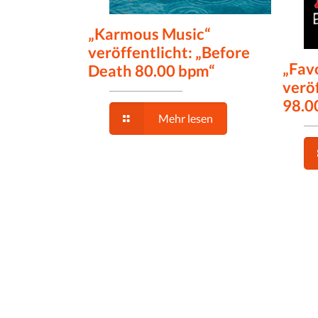
„Karmous Music“
veröffentlicht: „Before
„Fav
Death 80.00 bpm“
veröf
98.0
Mehr lesen