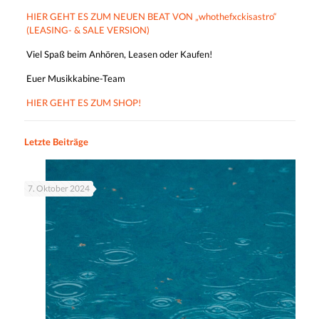
HIER GEHT ES ZUM NEUEN BEAT VON „whothefxckisastro“
(LEASING- & SALE VERSION)
Viel Spaß beim Anhören, Leasen oder Kaufen!
Euer Musikkabine-Team
HIER GEHT ES ZUM SHOP!
Letzte Beiträge
7. Oktober 2024