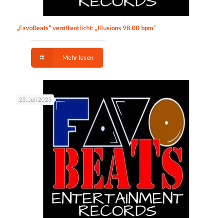
„FavoBeats“ veröffentlicht: „Illusions 98.00 bpm“
Mehr lesen
25. Juli 2023