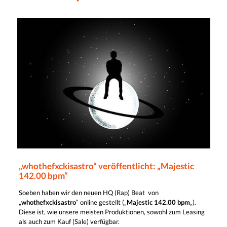
„whothefxckisastro“ veröffentlicht: „Majestic
142.00 bpm“
Soeben haben wir den neuen HQ (Rap) Beat von
„
whothefxckisastro
“ online gestellt („
Majestic 142.00 bpm
„).
Diese ist, wie unsere meisten Produktionen, sowohl zum Leasing
als auch zum Kauf (Sale) verfügbar.