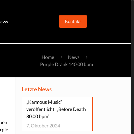
Kontakt
ews
Home
News
Purple Drank 140.00 bpm
Letzte News
„Karmous Music“
veröffentlicht: „Before Death
80.00 bpm“
aben
7. Oktober 2024
rple