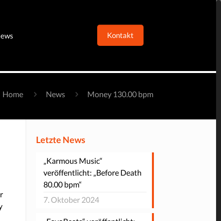
Kontakt
ews
Home
News
Money 130.00 bpm
Letzte News
„Karmous Music“
veröffentlicht: „Before Death
80.00 bpm“
r
7. Oktober 2024
y