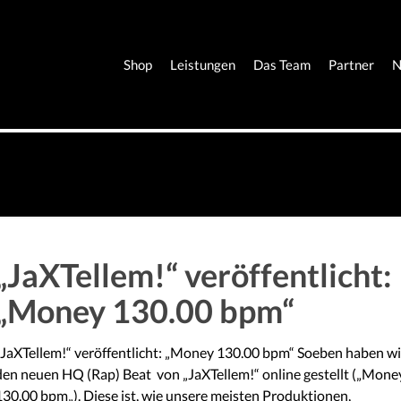
Shop
Leistungen
Das Team
Partner
N
„JaXTellem!“ veröffentlicht:
„Money 130.00 bpm“
„JaXTellem!“ veröffentlicht: „Money 130.00 bpm“ Soeben haben wi
den neuen HQ (Rap) Beat von „JaXTellem!“ online gestellt („Mone
130.00 bpm„). Diese ist, wie unsere meisten Produktionen,