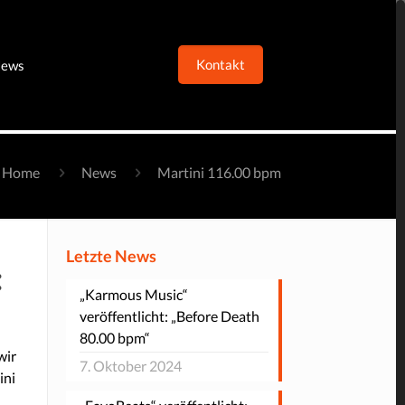
Kontakt
ews
Home
News
Martini 116.00 bpm
Letzte News
:
„Karmous Music“
veröffentlicht: „Before Death
80.00 bpm“
wir
7. Oktober 2024
ini