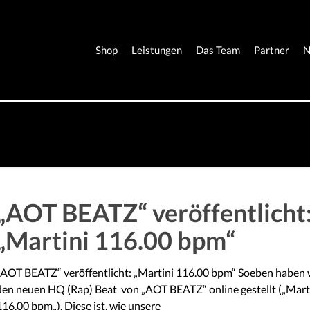
Shop
Leistungen
Das Team
Partner
N
„AOT BEATZ“ veröffentlicht
„Martini 116.00 bpm“
„AOT BEATZ“ veröffentlicht: „Martini 116.00 bpm“ Soeben haben 
den neuen HQ (Rap) Beat von „AOT BEATZ“ online gestellt („Mart
116.00 bpm„). Diese ist, wie unsere