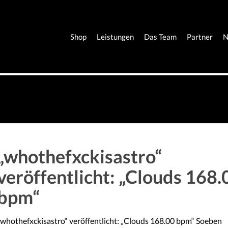
Shop
Leistungen
Das Team
Partner
N
„whothefxckisastro“
veröffentlicht: „Clouds 168.
bpm“
„whothefxckisastro“ veröffentlicht: „Clouds 168.00 bpm“ Soeben