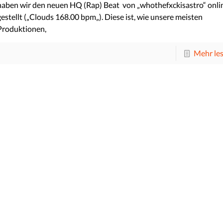
haben wir den neuen HQ (Rap) Beat von „whothefxckisastro“ onli
gestellt („Clouds 168.00 bpm„). Diese ist, wie unsere meisten
Produktionen,
Mehr le