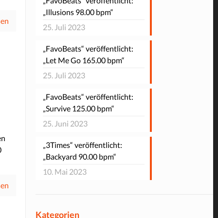
„FavoBeats“ veröffentlicht:
„Illusions 98.00 bpm“
sen
25. Juli 2023
„FavoBeats“ veröffentlicht:
„Let Me Go 165.00 bpm“
25. Juli 2023
„FavoBeats“ veröffentlicht:
„Survive 125.00 bpm“
25. Juni 2023
en
„3Times“ veröffentlicht:
0
„Backyard 90.00 bpm“
10. Mai 2023
sen
Kategorien