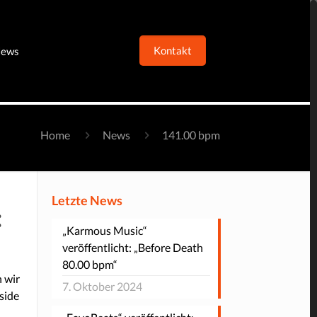
Kontakt
ews
Home
News
141.00 bpm
Letzte News
:
„Karmous Music“
veröffentlicht: „Before Death
80.00 bpm“
 wir
7. Oktober 2024
side