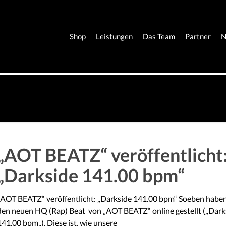
Shop
Leistungen
Das Team
Partner
N
„AOT BEATZ“ veröffentlicht
„Darkside 141.00 bpm“
„AOT BEATZ“ veröffentlicht: „Darkside 141.00 bpm“ Soeben haben
den neuen HQ (Rap) Beat von „AOT BEATZ“ online gestellt („Dark
141.00 bpm„). Diese ist, wie unsere