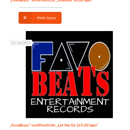
Mehr lesen
25. Juli 2023
„FavoBeats“ veröffentlicht: „Let Me Go 165.00 bpm“