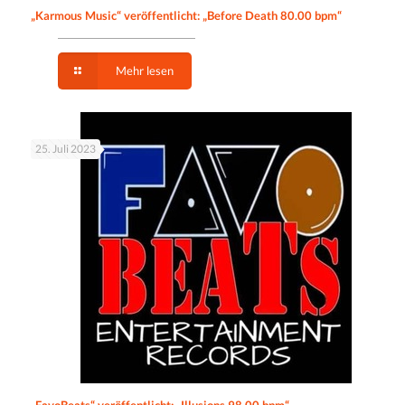
„Karmous Music“ veröffentlicht: „Before Death 80.00 bpm“
Mehr lesen
25. Juli 2023
„FavoBeats“ veröffentlicht: „Illusions 98.00 bpm“