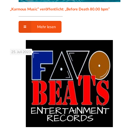
„Karmous Music“ veröffentlicht: „Before Death 80.00 bpm“
Mehr lesen
25. Juli 2023