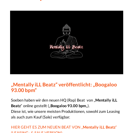
„Mentally iLL Beatz“ veröffentlicht: „Boogaloo
93.00 bpm“
Soeben haben wir den neuen HQ (Rap) Beat von „
Mentally iLL
Beatz
“ online gestellt („
Boogaloo 93.00 bpm
„).
Diese ist, wie unsere meisten Produktionen, sowohl zum Leasing
als auch zum Kauf (Sale) verfügbar.
HIER GEHT ES ZUM NEUEN BEAT VON „
Mentally iLL Beatz
“
(LEASING- & SALE VERSION)