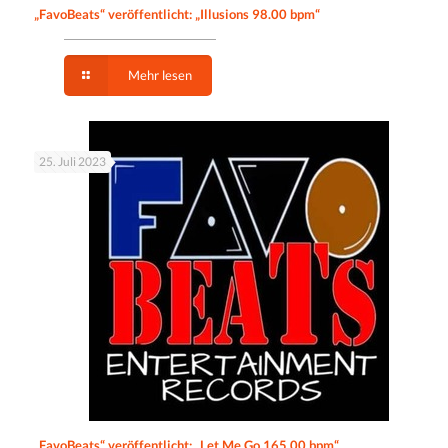
„FavoBeats“ veröffentlicht: „Illusions 98.00 bpm“
Mehr lesen
25. Juli 2023
„FavoBeats“ veröffentlicht: „Let Me Go 165.00 bpm“