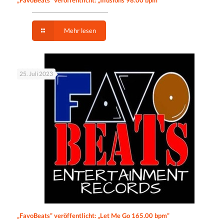
Mehr lesen
25. Juli 2023
„FavoBeats“ veröffentlicht: „Let Me Go 165.00 bpm“