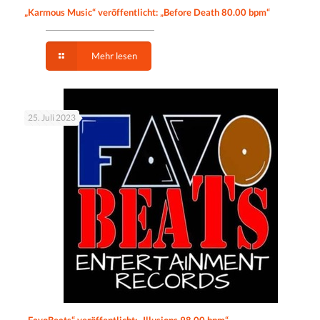
„Karmous Music“ veröffentlicht: „Before Death 80.00 bpm“
Mehr lesen
25. Juli 2023
„FavoBeats“ veröffentlicht: „Illusions 98.00 bpm“