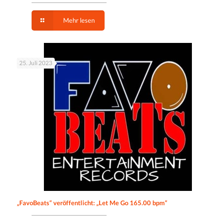
Mehr lesen
25. Juli 2023
„FavoBeats“ veröffentlicht: „Let Me Go 165.00 bpm“