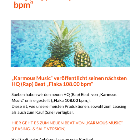
bpm“
„Karmous Music“ veröffentlicht seinen nächsten
HQ (Rap) Beat „Flaka 108.00 bpm“
Soeben haben wir den neuen HQ (Rap) Beat von „
Karmous
Music
“ online gestellt („
Flaka 108.00 bpm
„).
Diese ist, wie unsere meisten Produktionen, sowohl zum Leasing
als auch zum Kauf (Sale) verfügbar.
HIER GEHT ES ZUM NEUEN BEAT VON „
KARMOUS MUSIC
“
(LEASING- & SALE VERSION)
Viel Spaß beim Anhören, Leasen oder Kaufen!