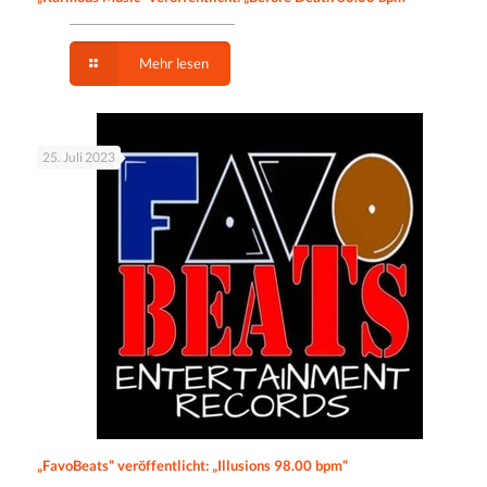
Mehr lesen
25. Juli 2023
„FavoBeats“ veröffentlicht: „Illusions 98.00 bpm“