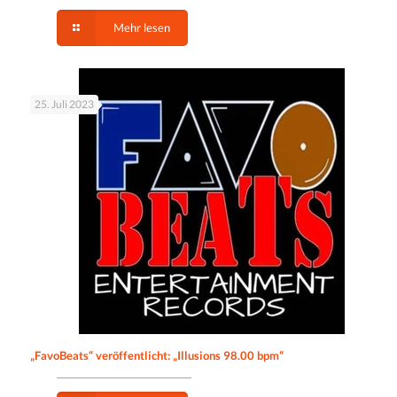
Mehr lesen
25. Juli 2023
„FavoBeats“ veröffentlicht: „Illusions 98.00 bpm“