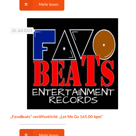
Mehr lesen
25. Juli 2023
„FavoBeats“ veröffentlicht: „Let Me Go 165.00 bpm“
Mehr lesen