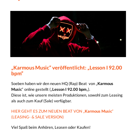
„Karmous Music“ veröffentlicht: „Lesson I 92.00
bpm“
Soeben haben wir den neuen HQ (Rap) Beat von „
Karmous
Music
“ online gestellt („
Lesson I 92.00 bpm
„).
Diese ist, wie unsere meisten Produktionen, sowohl zum Leasing
als auch zum Kauf (Sale) verfügbar.
HIER GEHT ES ZUM NEUEN BEAT VON „
Karmous Music
“
(LEASING- & SALE VERSION)
Viel Spaß beim Anhören, Leasen oder Kaufen!