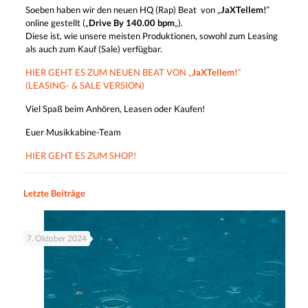
Soeben haben wir den neuen HQ (Rap) Beat von „
JaXTellem!
“
online gestellt („
Drive By 140.00 bpm
„).
Diese ist, wie unsere meisten Produktionen, sowohl zum Leasing
als auch zum Kauf (Sale) verfügbar.
HIER GEHT ES ZUM NEUEN BEAT VON „
JaXTellem!
“
(LEASING- & SALE VERSION)
Viel Spaß beim Anhören, Leasen oder Kaufen!
Euer Musikkabine-Team
HIER GEHT ES ZUM SHOP!
Letzte Beiträge
7. Oktober 2024