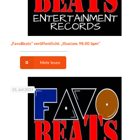
„FavoBeats“ veröffentlicht: „Illusions 98.00 bpm“
Mehr lesen
25. Juli 2023