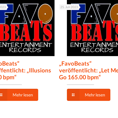
 2023
25. Juli 2023
oBeats“
„FavoBeats“
fentlicht: „Illusions
veröffentlicht: „Let M
0 bpm“
Go 165.00 bpm“
Mehr lesen
Mehr lesen