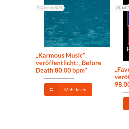
7. Oktober 2024
25. Juli
„Karmous Music“
veröffentlicht: „Before
„Fav
Death 80.00 bpm“
veröf
98.0
Mehr lesen