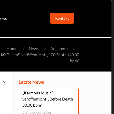
Kontakt
ews
Home
News
Angebote
„JaXTellem!“ veröffentlicht: „100 Shotz 140.00
bpm“
Letzte News
„Karmous Music“
veröffentlicht: „Before Death
80.00 bpm“
7. Oktober 2024