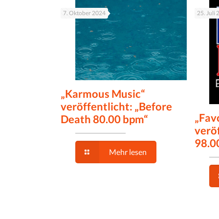
7. Oktober 2024
25. Juli
„Karmous Music“
veröffentlicht: „Before
„Fav
Death 80.00 bpm“
veröf
98.0
Mehr lesen