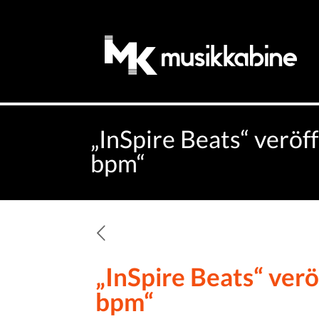
„InSpire Beats“ veröf
bpm“
„InSpire Beats“ verö
bpm“