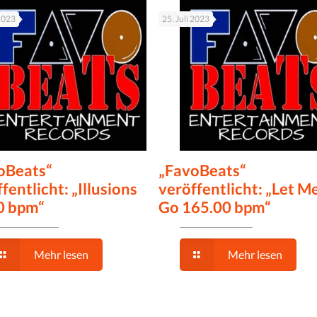
 2023
25. Juli 2023
oBeats“
„FavoBeats“
fentlicht: „Illusions
veröffentlicht: „Let M
0 bpm“
Go 165.00 bpm“
Mehr lesen
Mehr lesen