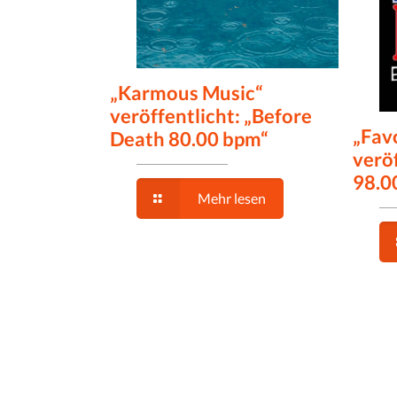
„Karmous Music“
veröffentlicht: „Before
„Fav
Death 80.00 bpm“
veröf
98.0
Mehr lesen