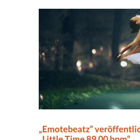
„Emotebeatz“ veröffentli
„Little Time 89.00 bpm“