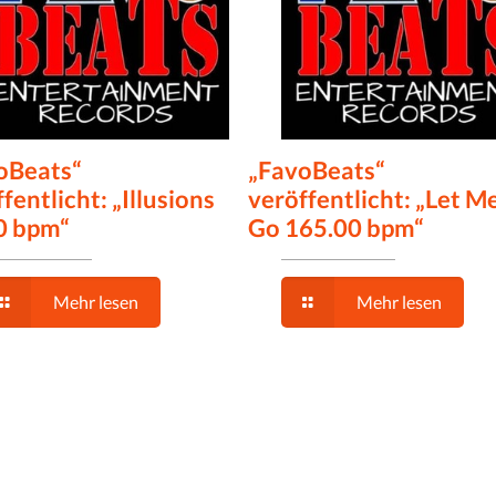
oBeats“
„FavoBeats“
fentlicht: „Illusions
veröffentlicht: „Let M
0 bpm“
Go 165.00 bpm“
Mehr lesen
Mehr lesen