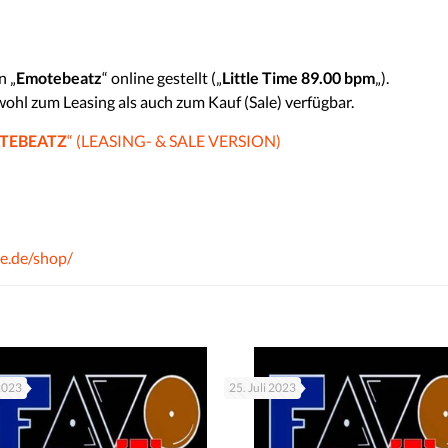
n „
Emotebeatz
“ online gestellt („
Little Time 89.00 bpm
„).
wohl zum Leasing als auch zum Kauf (Sale) verfügbar.
TEBEATZ
“ (LEASING- & SALE VERSION)
e.de/shop/
 2023
25. Juli 2023