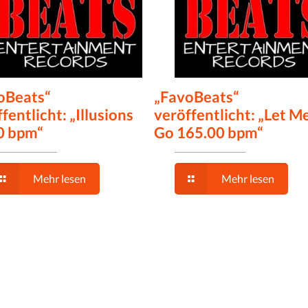
oBeats“
„FavoBeats“
fentlicht: „Illusions
veröffentlicht: „Let M
0 bpm“
Go 165.00 bpm“
Mehr lesen
Mehr lesen