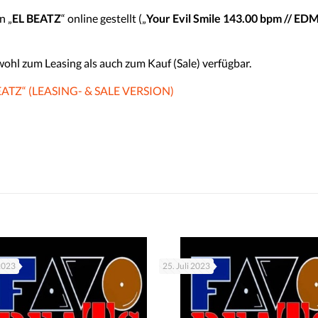
n „
EL BEATZ
“ online gestellt („
Your Evil Smile 143.00 bpm // ED
wohl zum Leasing als auch zum Kauf (Sale) verfügbar.
ATZ“ (LEASING- & SALE VERSION)
 2023
25. Juli 2023