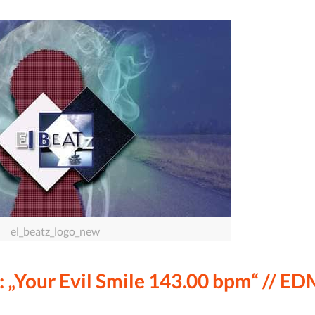
el_beatz_logo_new
: „Your Evil Smile 143.00 bpm“ // ED