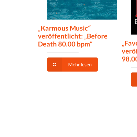
„Karmous Music“
veröffentlicht: „Before
„Fav
Death 80.00 bpm“
veröf
98.0
Mehr lesen