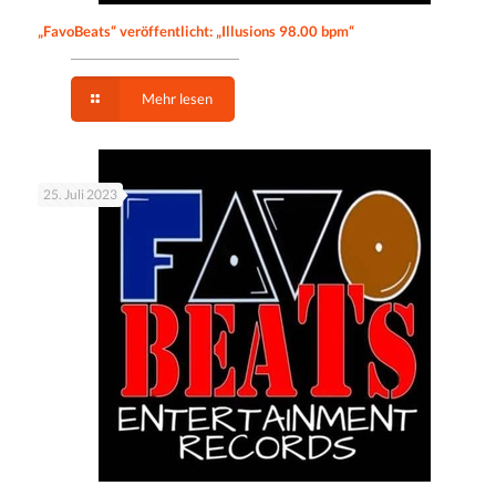
„FavoBeats“ veröffentlicht: „Illusions 98.00 bpm“
Mehr lesen
25. Juli 2023