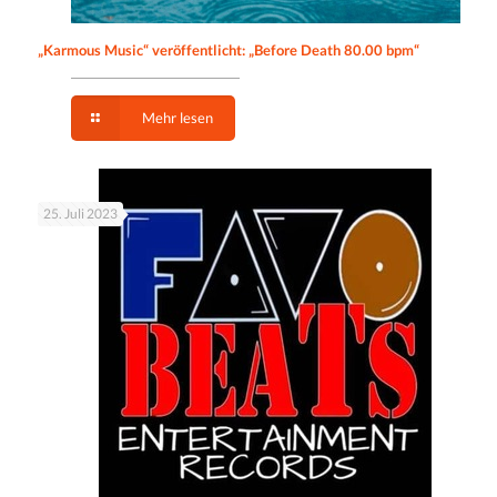
„Karmous Music“ veröffentlicht: „Before Death 80.00 bpm“
Mehr lesen
25. Juli 2023