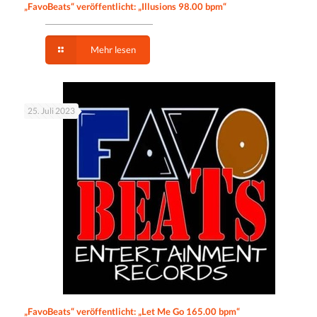
„FavoBeats“ veröffentlicht: „Illusions 98.00 bpm“
Mehr lesen
25. Juli 2023
„FavoBeats“ veröffentlicht: „Let Me Go 165.00 bpm“