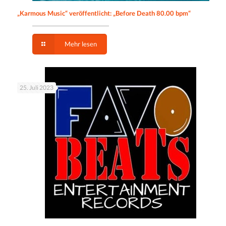
„Karmous Music“ veröffentlicht: „Before Death 80.00 bpm“
Mehr lesen
25. Juli 2023