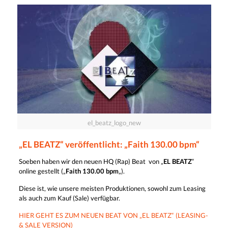
el_beatz_logo_new
„EL BEATZ“ veröffentlicht: „Faith 130.00 bpm“
Soeben haben wir den neuen HQ (Rap) Beat von „
EL BEATZ
“
online gestellt („
Faith 130.00 bpm
„).
Diese ist, wie unsere meisten Produktionen, sowohl zum Leasing
als auch zum Kauf (Sale) verfügbar.
HIER GEHT ES ZUM NEUEN BEAT VON „EL BEATZ“ (LEASING-
& SALE VERSION)