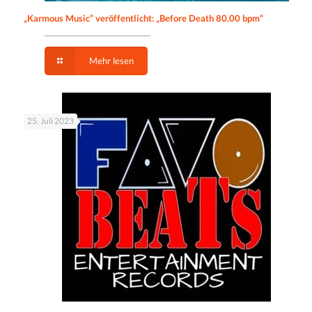
„Karmous Music“ veröffentlicht: „Before Death 80.00 bpm“
Mehr lesen
25. Juli 2023