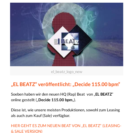
el_beatz_logo_new
„EL BEATZ“ veröffentlicht: „Decide 115.00 bpm“
Soeben haben wir den neuen HQ (Rap) Beat von „
EL BEATZ
“
online gestellt („
Decide 115.00 bpm
„).
Diese ist, wie unsere meisten Produktionen, sowohl zum Leasing
als auch zum Kauf (Sale) verfügbar.
HIER GEHT ES ZUM NEUEN BEAT VON „EL BEATZ“ (LEASING-
& SALE VERSION)