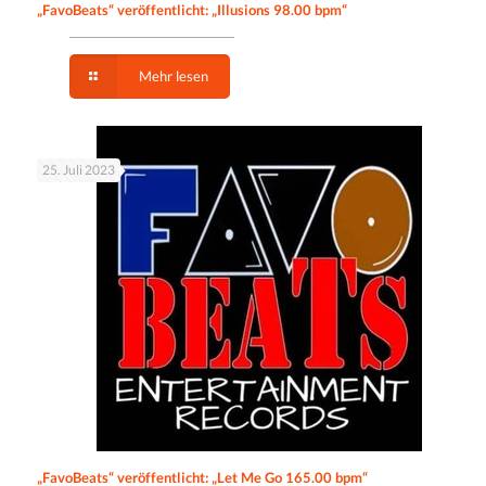
„FavoBeats“ veröffentlicht: „Illusions 98.00 bpm“
Mehr lesen
25. Juli 2023
„FavoBeats“ veröffentlicht: „Let Me Go 165.00 bpm“