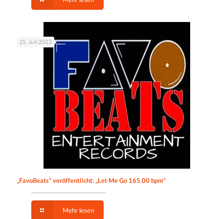
25. Juli 2023
„FavoBeats“ veröffentlicht: „Let Me Go 165.00 bpm“
Mehr lesen