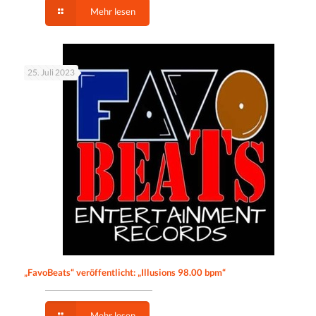
Mehr lesen
25. Juli 2023
„FavoBeats“ veröffentlicht: „Illusions 98.00 bpm“
Mehr lesen