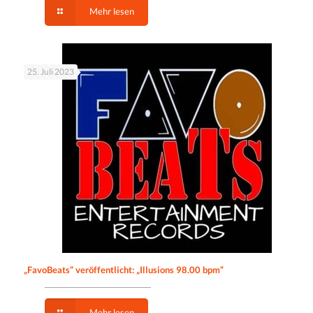
Mehr lesen
25. Juli 2023
„FavoBeats“ veröffentlicht: „Illusions 98.00 bpm“
Mehr lesen