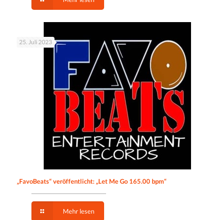
25. Juli 2023
„FavoBeats“ veröffentlicht: „Let Me Go 165.00 bpm“
Mehr lesen