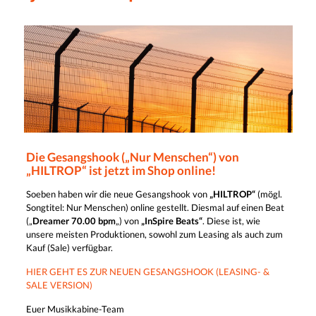
Die Gesangshook („Nur Menschen“) von
„HILTROP“ ist jetzt im Shop online!
Soeben haben wir die neue Gesangshook von
„HILTROP“
(mögl.
Songtitel: Nur Menschen) online gestellt. Diesmal auf einen Beat
(„
Dreamer 70.00 bpm
„) von
„InSpire Beats“
. Diese ist, wie
unsere meisten Produktionen, sowohl zum Leasing als auch zum
Kauf (Sale) verfügbar.
HIER GEHT ES ZUR NEUEN GESANGSHOOK (LEASING- &
SALE VERSION)
Euer Musikkabine-Team