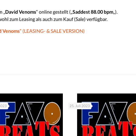
n „
David Venoms
“ online gestellt („
Saddest 88.00 bpm
„).
wohl zum Leasing als auch zum Kauf (Sale) verfügbar.
d Venoms
“ (LEASING- & SALE VERSION)
 2023
25. Juli 2023