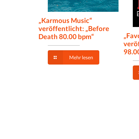
„Karmous Music“
veröffentlicht: „Before
„Fav
Death 80.00 bpm“
veröf
98.0
Mehr lesen