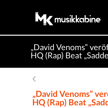
„David Venoms“ veröf
HQ (Rap) Beat „Sadd
„David Venoms“ verö
HQ (Rap) Beat „Sad