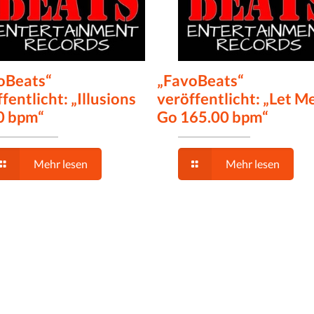
oBeats“
„FavoBeats“
fentlicht: „Illusions
veröffentlicht: „Let M
0 bpm“
Go 165.00 bpm“
Mehr lesen
Mehr lesen