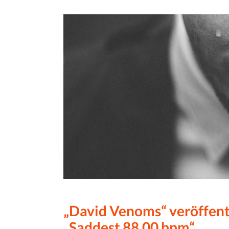
„David Venoms“ veröffent
„Saddest 88.00 bpm“