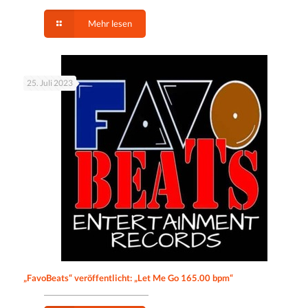
Mehr lesen
25. Juli 2023
„FavoBeats“ veröffentlicht: „Let Me Go 165.00 bpm“