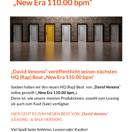
„New Era 110.00 bpm“
„David Venoms“ veröffentlicht seinen nächsten
HQ (Rap) Beat „New Era 110.00 bpm“
Soeben haben wir den neuen HQ (Rap) Beat von „
David Venoms
“
online gestellt („
New Era 110.00 bpm
„).
Diese ist, wie unsere meisten Produktionen, sowohl zum Leasing
als auch zum Kauf (Sale) verfügbar.
HIER GEHT ES ZUM NEUEN BEAT VON „
David Venoms
“
(LEASING- & SALE VERSION)
Viel Spaß beim Anhören, Leasen oder Kaufen!