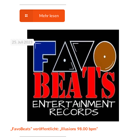
Mehr lesen
25. Juli 2023
„FavoBeats“ veröffentlicht: „Illusions 98.00 bpm“