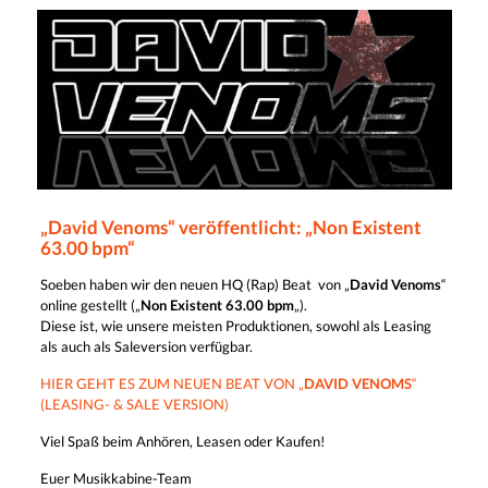
„David Venoms“ veröffentlicht: „Non Existent
63.00 bpm“
Soeben haben wir den neuen HQ (Rap) Beat von „
David Venoms
“
online gestellt („
Non Existent 63.00 bpm
„).
Diese ist, wie unsere meisten Produktionen, sowohl als Leasing
als auch als Saleversion verfügbar.
HIER GEHT ES ZUM NEUEN BEAT VON „
DAVID VENOMS
“
(LEASING- & SALE VERSION)
Viel Spaß beim Anhören, Leasen oder Kaufen!
Euer Musikkabine-Team