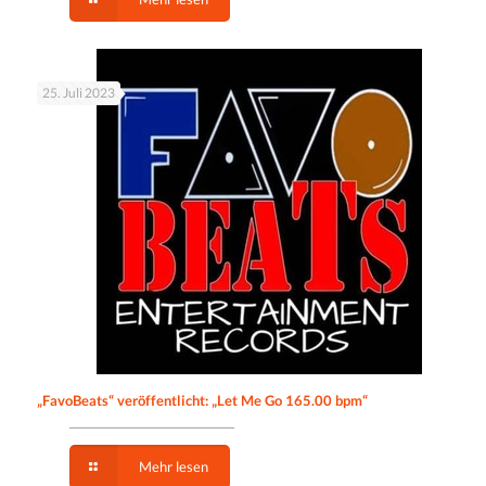
25. Juli 2023
„FavoBeats“ veröffentlicht: „Let Me Go 165.00 bpm“
Mehr lesen