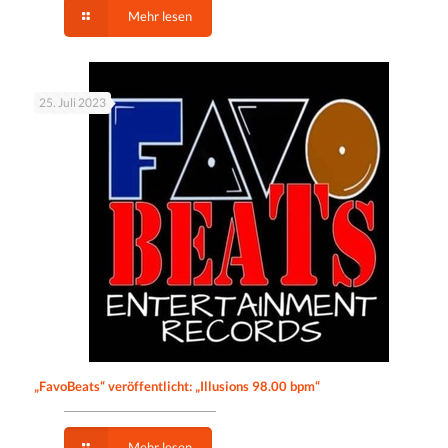
Mehr lesen
25. Juli 2023
„FavoBeats“ veröffentlicht: „Illusions 98.00 bpm“
Mehr lesen