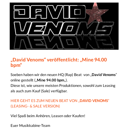
„David Venoms“ veröffentlicht: „Mine 94.00
bpm“
Soeben haben wir den neuen HQ (Rap) Beat von „
David Venoms
“
online gestellt („
Mine 94.00 bpm
„).
Diese ist, wie unsere meisten Produktionen, sowohl zum Leasing
als auch zum Kauf (Sale) verfügbar.
HIER GEHT ES ZUM NEUEN BEAT VON „
DAVID VENOMS
“
(LEASING- & SALE VERSION)
Viel Spaß beim Anhören, Leasen oder Kaufen!
Euer Musikkabine-Team