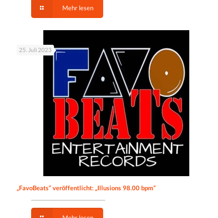
Mehr lesen
25. Juli 2023
„FavoBeats“ veröffentlicht: „Illusions 98.00 bpm“
Mehr lesen