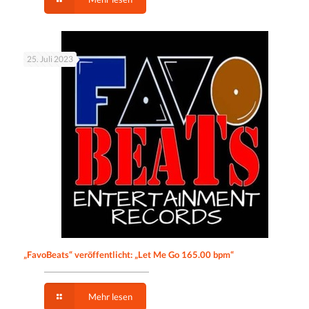
25. Juli 2023
„FavoBeats“ veröffentlicht: „Let Me Go 165.00 bpm“
Mehr lesen