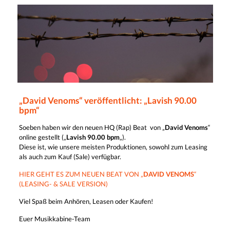
„David Venoms“ veröffentlicht: „Lavish 90.00
bpm“
Soeben haben wir den neuen HQ (Rap) Beat von „
David Venoms
“
online gestellt („
Lavish 90.00 bpm
„).
Diese ist, wie unsere meisten Produktionen, sowohl zum Leasing
als auch zum Kauf (Sale) verfügbar.
HIER GEHT ES ZUM NEUEN BEAT VON „
DAVID VENOMS
“
(LEASING- & SALE VERSION)
Viel Spaß beim Anhören, Leasen oder Kaufen!
Euer Musikkabine-Team