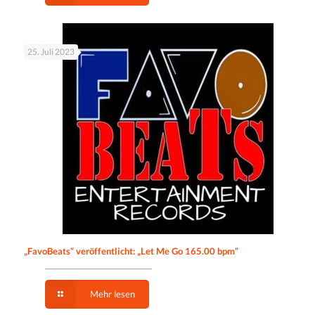
25. Juli 2023
„FavoBeats“ veröffentlicht: „Let Me Go 165.00 bpm“
Mehr lesen