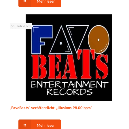
Mehr lesen
25. Juli 2023
„FavoBeats“ veröffentlicht: „Illusions 98.00 bpm“
Mehr lesen