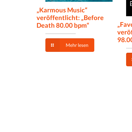
„Karmous Music“
veröffentlicht: „Before
„Fav
Death 80.00 bpm“
veröf
98.0
Mehr lesen