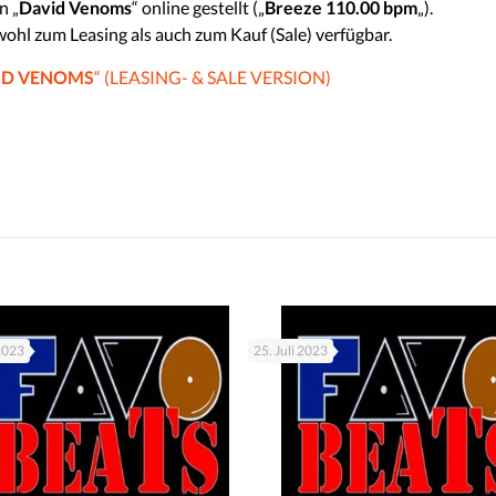
n „
David Venoms
“ online gestellt („
Breeze 110.00 bpm
„).
wohl zum Leasing als auch zum Kauf (Sale) verfügbar.
ID VENOMS
“ (LEASING- & SALE VERSION)
 2023
25. Juli 2023