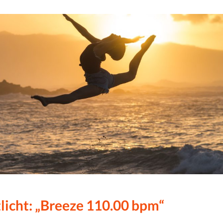
licht: „Breeze 110.00 bpm“