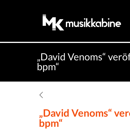
„David Venoms“ veröf
bpm“
„David Venoms“ verö
bpm“