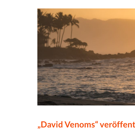
„David Venoms“ veröffent