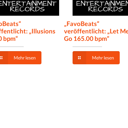
oBeats“
„FavoBeats“
fentlicht: „Illusions
veröffentlicht: „Let M
0 bpm“
Go 165.00 bpm“
Mehr lesen
Mehr lesen