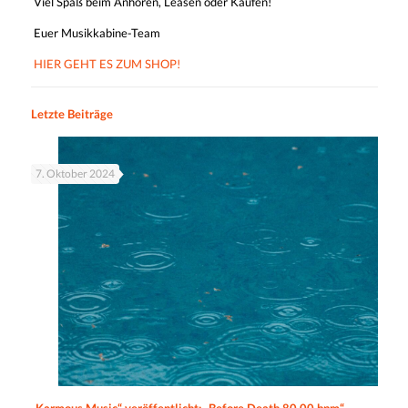
Viel Spaß beim Anhören, Leasen oder Kaufen!
Euer Musikkabine-Team
HIER GEHT ES ZUM SHOP!
Letzte Beiträge
7. Oktober 2024
„Karmous Music“ veröffentlicht: „Before Death 80.00 bpm“