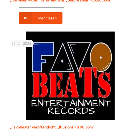
Mehr lesen
25. Juli 2023
„FavoBeats“ veröffentlicht: „Illusions 98.00 bpm“