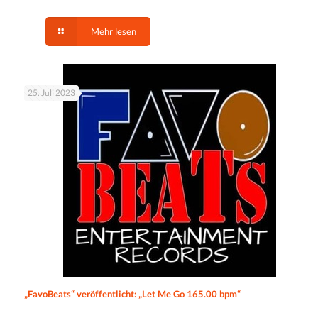
Mehr lesen
25. Juli 2023
„FavoBeats“ veröffentlicht: „Let Me Go 165.00 bpm“