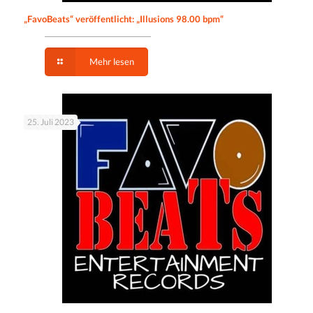
„FavoBeats“ veröffentlicht: „Illusions 98.00 bpm“
Mehr lesen
25. Juli 2023