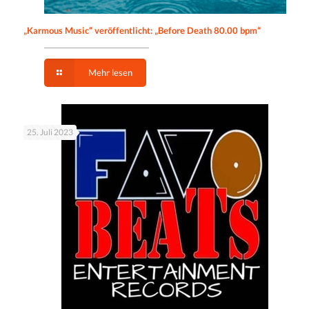
„Karmous Music“ veröffentlicht: „Before Death 80.00 bpm“
Mehr lesen
25. Juli 2023