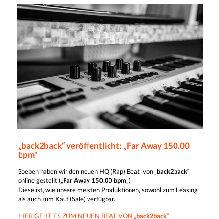
„back2back“ veröffentlicht: „Far Away 150.00
bpm“
Soeben haben wir den neuen HQ (Rap) Beat von „
back2back
“
online gestellt („
Far Away 150.00 bpm
„).
Diese ist, wie unsere meisten Produktionen, sowohl zum Leasing
als auch zum Kauf (Sale) verfügbar.
HIER GEHT ES ZUM NEUEN BEAT VON „
back2back
“