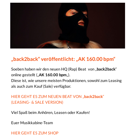
„back2back“ veröffentlicht: „AK 160.00 bpm“
Soeben haben wir den neuen HQ (Rap) Beat von „
back2back
“
online gestellt („
AK 160.00 bpm
„).
Diese ist, wie unsere meisten Produktionen, sowohl zum Leasing
als auch zum Kauf (Sale) verfügbar.
HIER GEHT ES ZUM NEUEN BEAT VON „
back2back
“
(LEASING- & SALE VERSION)
Viel Spaß beim Anhören, Leasen oder Kaufen!
Euer Musikkabine-Team
HIER GEHT ES ZUM SHOP