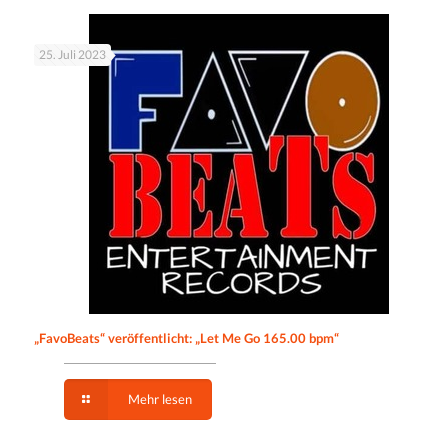
25. Juli 2023
„FavoBeats“ veröffentlicht: „Let Me Go 165.00 bpm“
Mehr lesen