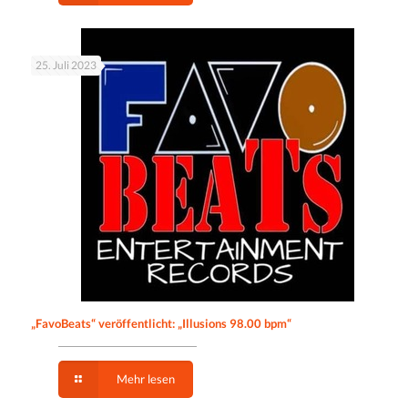
25. Juli 2023
„FavoBeats“ veröffentlicht: „Illusions 98.00 bpm“
Mehr lesen