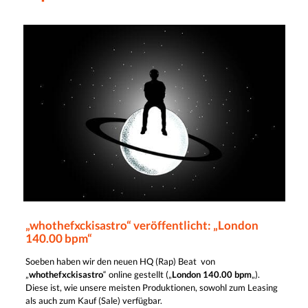
„whothefxckisastro“ veröffentlicht: „London
140.00 bpm“
Soeben haben wir den neuen HQ (Rap) Beat von
„
whothefxckisastro
“ online gestellt („
London 140.00 bpm
„).
Diese ist, wie unsere meisten Produktionen, sowohl zum Leasing
als auch zum Kauf (Sale) verfügbar.