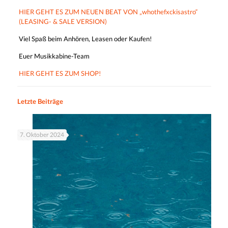
HIER GEHT ES ZUM NEUEN BEAT VON „whothefxckisastro“
(LEASING- & SALE VERSION)
Viel Spaß beim Anhören, Leasen oder Kaufen!
Euer Musikkabine-Team
HIER GEHT ES ZUM SHOP!
Letzte Beiträge
7. Oktober 2024