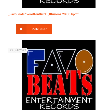
„FavoBeats“ veröffentlicht: „Illusions 98.00 bpm“
Mehr lesen
25. Juli 2023