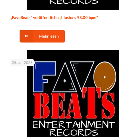
„FavoBeats“ veröffentlicht: „Illusions 98.00 bpm“
Mehr lesen
25. Juli 2023