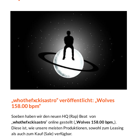
„whothefxckisastro“ veröffentlicht: „Wolves
158.00 bpm“
Soeben haben wir den neuen HQ (Rap) Beat von
„
whothefxckisastro
“ online gestellt („
Wolves 158.00 bpm
„).
Diese ist, wie unsere meisten Produktionen, sowohl zum Leasing
als auch zum Kauf (Sale) verfügbar.