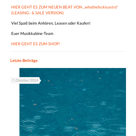
HIER GEHT ES ZUM NEUEN BEAT VON „whothefxckisastro“
(LEASING- & SALE VERSION)
Viel Spaß beim Anhören, Leasen oder Kaufen!
Euer Musikkabine-Team
HIER GEHT ES ZUM SHOP!
Letzte Beiträge
7. Oktober 2024