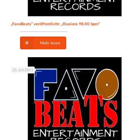
„FavoBeats“ veröffentlicht: „Illusions 98.00 bpm“
Mehr lesen
25. Juli 2023