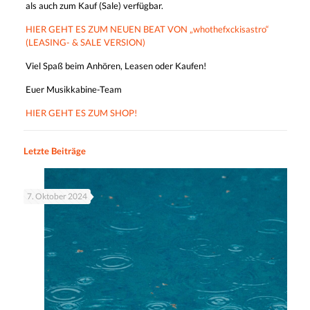
als auch zum Kauf (Sale) verfügbar.
HIER GEHT ES ZUM NEUEN BEAT VON „whothefxckisastro“
(LEASING- & SALE VERSION)
Viel Spaß beim Anhören, Leasen oder Kaufen!
Euer Musikkabine-Team
HIER GEHT ES ZUM SHOP!
Letzte Beiträge
7. Oktober 2024