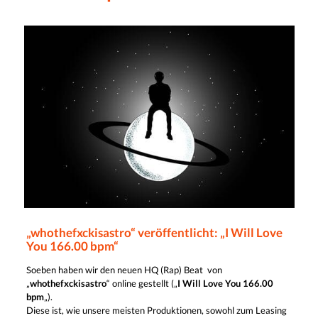
„whothefxckisastro“ veröffentlicht: „I Will Love
You 166.00 bpm“
Soeben haben wir den neuen HQ (Rap) Beat von
„
whothefxckisastro
“ online gestellt („
I Will Love You 166.00
bpm
„).
Diese ist, wie unsere meisten Produktionen, sowohl zum Leasing