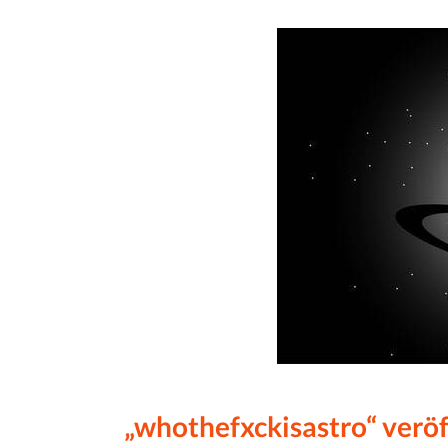
„whothefxckisastro“ veröf