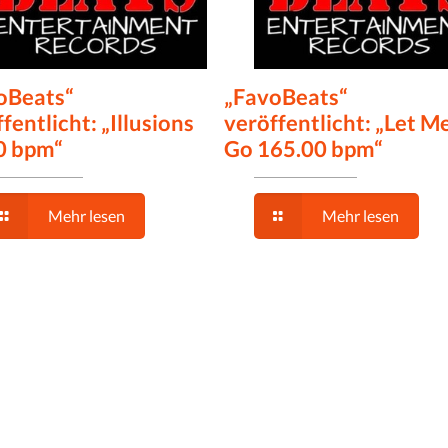
oBeats“
„FavoBeats“
fentlicht: „Illusions
veröffentlicht: „Let M
0 bpm“
Go 165.00 bpm“
Mehr lesen
Mehr lesen