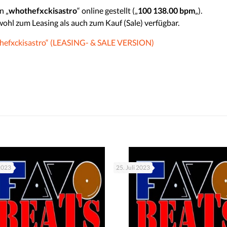
n „
whothefxckisastro
“ online gestellt („
100 138.00 bpm
„).
wohl zum Leasing als auch zum Kauf (Sale) verfügbar.
fxckisastro“ (LEASING- & SALE VERSION)
 2023
25. Juli 2023