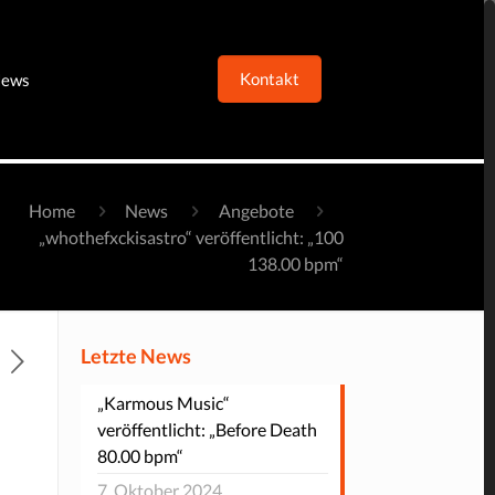
Kontakt
ews
Home
News
Angebote
„whothefxckisastro“ veröffentlicht: „100
138.00 bpm“
Letzte News
„Karmous Music“
veröffentlicht: „Before Death
80.00 bpm“
7. Oktober 2024