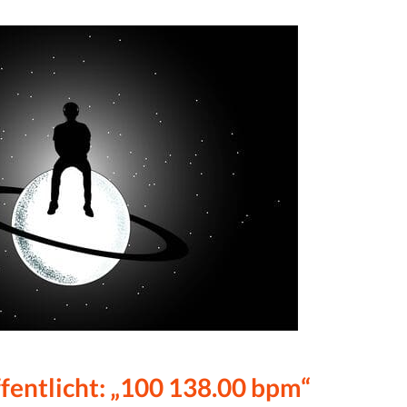
fentlicht: „100 138.00 bpm“