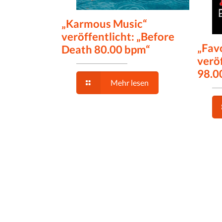
„Karmous Music“
veröffentlicht: „Before
„Fav
Death 80.00 bpm“
veröf
98.0
Mehr lesen