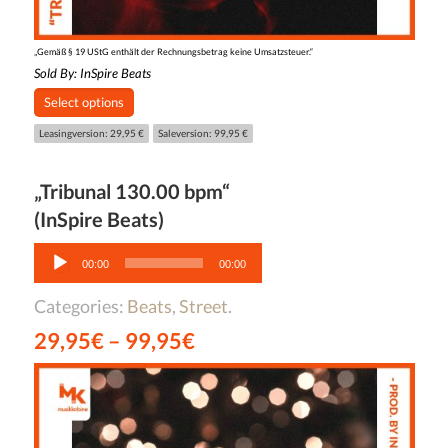
„Gemäß § 19 UStG enthält der Rechnungsbetrag keine Umsatzsteuer.“
Sold By:
InSpire Beats
Select options
Leasingversion: 29,95 €
Saleversion: 99,95 €
„Tribunal 130.00 bpm“
(InSpire Beats)
Audio-
Player
00:00
00:00
Categories:
Beats
,
Street
.
29,95
€
–
99,95
€