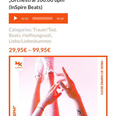
(InSpire Beats)
Audio-
Player
00:00
00:00
Categories:
Trauer/Tod
,
Beats
,
Hoffnungsvoll
,
Liebe/Liebeskummer
.
29,95
€
–
99,95
€