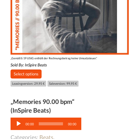
„Gemäß § 19 UStG enthält der Rechnungsbetrag keine Umsatzsteuer.“
Sold By:
InSpire Beats
Select options
Leasingversion: 29,95 €
Saleversion: 99,95 €
„Memories 90.00 bpm“
(InSpire Beats)
Audio-
Player
00:00
00:00
Categories:
Beats
,