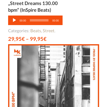
„Street Dreams 130.00
bpm“ (InSpire Beats)
Audio-
Player
00:00
00:00
Categories:
Beats
,
Street
.
29,95
€
–
99,95
€