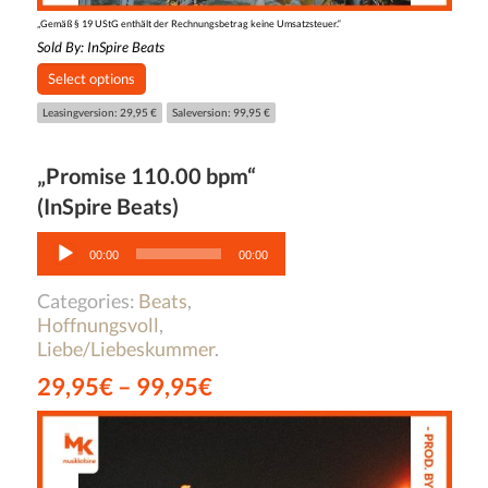
„Gemäß § 19 UStG enthält der Rechnungsbetrag keine Umsatzsteuer.“
Sold By:
InSpire Beats
Select options
Leasingversion: 29,95 €
Saleversion: 99,95 €
„Promise 110.00 bpm“
(InSpire Beats)
Audio-
Player
00:00
00:00
Categories:
Beats
,
Hoffnungsvoll
,
Liebe/Liebeskummer
.
29,95
€
–
99,95
€