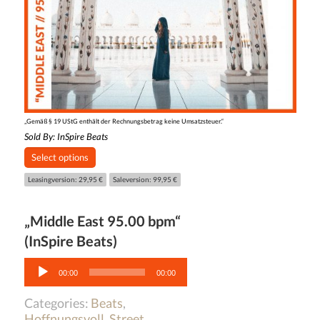
„Gemäß § 19 UStG enthält der Rechnungsbetrag keine Umsatzsteuer.“
Sold By:
InSpire Beats
Select options
Leasingversion: 29,95 €
Saleversion: 99,95 €
„Middle East 95.00 bpm“
(InSpire Beats)
Audio-
Player
00:00
00:00
Categories:
Beats
,
Hoffnungsvoll
,
Street
,