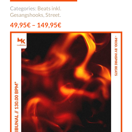
Categories:
Beats inkl.
Gesangshooks
,
Street
.
49,95
€
–
149,95
€