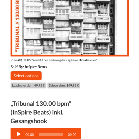
„Gemäß § 19 UStG enthält der Rechnungsbetrag keine Umsatzsteuer.“
Sold By:
InSpire Beats
Select options
Leasingversion: 49,95 €
Saleversion: 149,95 €
„Tribunal 130.00 bpm“
(InSpire Beats) inkl.
Gesangshook
Audio-
Player
00:00
00:00