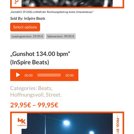
„Gemäß § 19 UStG enthält der Rechnungsbetrag keine Umsatzsteuer.“
Sold By:
InSpire Beats
Select options
Leasingversion: 29,95 €
Saleversion: 99,95 €
„Gunshot 134.00 bpm“
(InSpire Beats)
Audio-
Player
00:00
00:00
Categories:
Beats
,
Hoffnungsvoll
,
Street
.
29,95
€
–
99,95
€