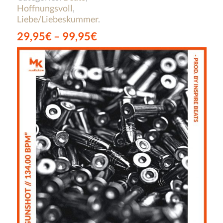
Hoffnungsvoll
,
Liebe/Liebeskummer
.
29,95
€
–
99,95
€