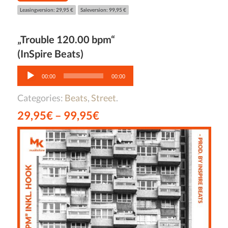
Leasingversion: 29,95 €
Saleversion: 99,95 €
„Trouble 120.00 bpm“
(InSpire Beats)
Audio-
Player
00:00
00:00
Categories:
Beats
,
Street
.
29,95
€
–
99,95
€