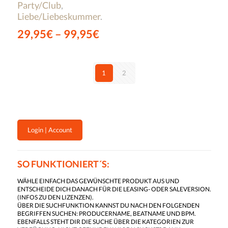
Party/Club
,
Liebe/Liebeskummer
.
29,95
€
–
99,95
€
1
2
Login | Account
SO FUNKTIONIERT´S:
WÄHLE EINFACH DAS GEWÜNSCHTE PRODUKT AUS UND
ENTSCHEIDE DICH DANACH FÜR DIE LEASING- ODER SALEVERSION.
(
INFOS ZU DEN LIZENZEN
).
ÜBER DIE SUCHFUNKTION KANNST DU NACH DEN FOLGENDEN
BEGRIFFEN SUCHEN: PRODUCERNAME, BEATNAME UND BPM.
EBENFALLS STEHT DIR DIE SUCHE ÜBER DIE KATEGORIEN ZUR