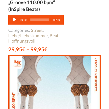
„Groove 110.00 bpm“
(InSpire Beats)
Audio-
Player
00:00
00:00
Categories:
Street
,
Liebe/Liebeskummer
,
Beats
,
Hoffnungsvoll
.
29,95
€
–
99,95
€