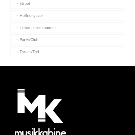
Street
Hoffnungsvoll
Liebe/Liebeskummer
Party/Club
Trauer/Tod