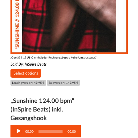
„Gemäß § 19 UStG enthält der Rechnungsbetrag keine Umsatzsteuer.“
Sold By:
InSpire Beats
Select options
Leasingversion: 49,95 €
Saleversion: 149,95 €
„Sunshine 124.00 bpm“
(InSpire Beats) inkl.
Gesangshook
Audio-
Player
00:00
00:00