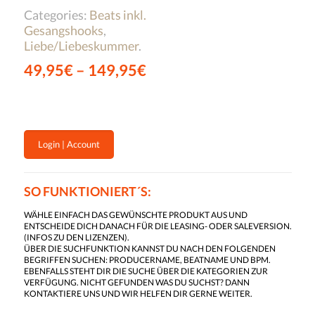
Categories:
Beats inkl.
Gesangshooks
,
Liebe/Liebeskummer
.
49,95
€
–
149,95
€
Login | Account
SO FUNKTIONIERT´S:
WÄHLE EINFACH DAS GEWÜNSCHTE PRODUKT AUS UND
ENTSCHEIDE DICH DANACH FÜR DIE LEASING- ODER SALEVERSION.
(
INFOS ZU DEN LIZENZEN
).
ÜBER DIE SUCHFUNKTION KANNST DU NACH DEN FOLGENDEN
BEGRIFFEN SUCHEN: PRODUCERNAME, BEATNAME UND BPM.
EBENFALLS STEHT DIR DIE SUCHE ÜBER DIE KATEGORIEN ZUR
VERFÜGUNG. NICHT GEFUNDEN WAS DU SUCHST? DANN
KONTAKTIERE UNS UND WIR HELFEN DIR GERNE WEITER.