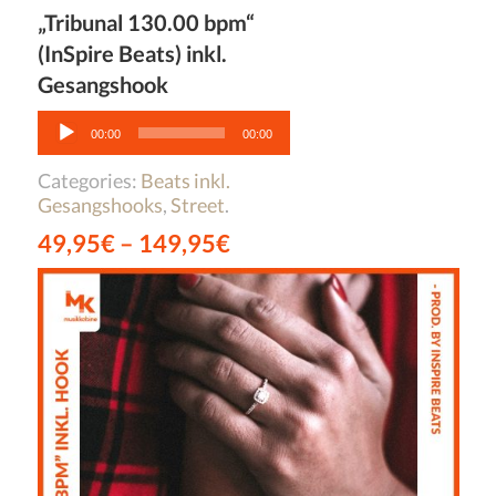
„Tribunal 130.00 bpm“
(InSpire Beats) inkl.
Gesangshook
Audio-
Player
00:00
00:00
Categories:
Beats inkl.
Gesangshooks
,
Street
.
49,95
€
–
149,95
€