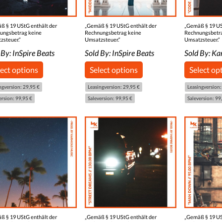
ß § 19 UStG enthält der
„Gemäß § 19 UStG enthält der
„Gemäß § 19 US
ungsbetrag keine
Rechnungsbetrag keine
Rechnungsbetr
zsteuer.“
Umsatzsteuer.“
Umsatzsteuer.“
 By:
InSpire Beats
Sold By:
InSpire Beats
Sold By:
Ka
lect options
Select options
Select op
ngversion: 29,95 €
Leasingversion: 29,95 €
Leasingversion:
ersion: 99,95 €
Saleversion: 99,95 €
Saleversion: 99
ß § 19 UStG enthält der
„Gemäß § 19 UStG enthält der
„Gemäß § 19 US