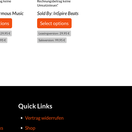
ag keine
Rechnungsbetrag keine
Umsatzsteuer.“
rmous Music
Sold By:
InSpire Beats
tions
Select options
 29,95 €
Leasingversion: 29,95 €
,95 €
Saleversion: 99,95 €
Quick Links
Vertrag widerrufen
ks
Shop