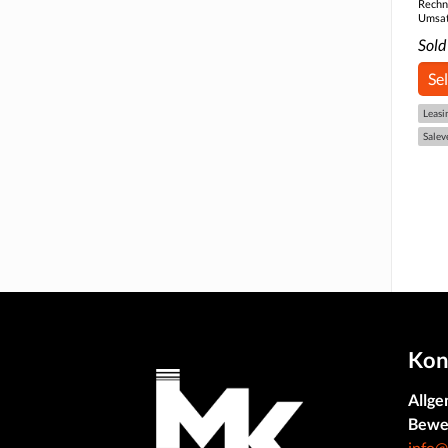
Rechn
Umsat
Sold
Se
Leasi
Salev
Kon
Allge
Bewe
info@