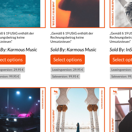
ß § 19 UStG enthält der
„Gemäß § 19 UStG enthält der
„Gemäß § 19 US
ungsbetrag keine
Rechnungsbetrag keine
Rechnungsbetr
zsteuer.“
Umsatzsteuer.“
Umsatzsteuer.“
 By:
Karmous Music
Sold By:
Karmous Music
Sold By:
InS
lect options
Select options
Select op
ngversion: 29,95 €
Leasingversion: 29,95 €
Leasingversion:
ersion: 99,95 €
Saleversion: 99,95 €
Saleversion: 99