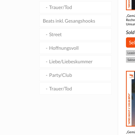
Trauer/Tod
„Gemä
Rechn
Beats inkl. Gesangshooks
Umsat
Sold
Street
Se
Hoffnungsvoll
Leasi
Salev
Liebe/Liebeskummer
Party/Club
Trauer/Tod
„Gemä