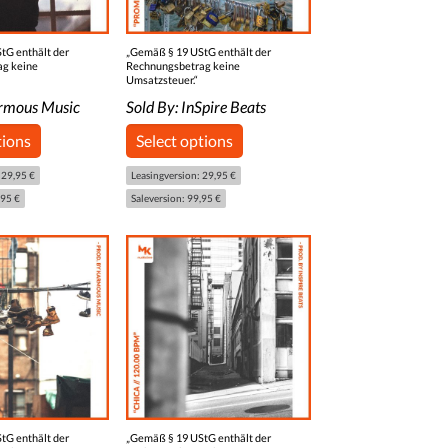
tG enthält der
„Gemäß § 19 UStG enthält der
ag keine
Rechnungsbetrag keine
Umsatzsteuer.“
rmous Music
Sold By:
InSpire Beats
tions
Select options
 29,95 €
Leasingversion: 29,95 €
,95 €
Saleversion: 99,95 €
tG enthält der
„Gemäß § 19 UStG enthält der