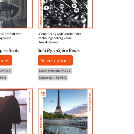
tG enthält der
„Gemäß § 19 UStG enthält der
ag keine
Rechnungsbetrag keine
Umsatzsteuer.“
pire Beats
Sold By:
InSpire Beats
tions
Select options
 29,95 €
Leasingversion: 29,95 €
,95 €
Saleversion: 99,95 €