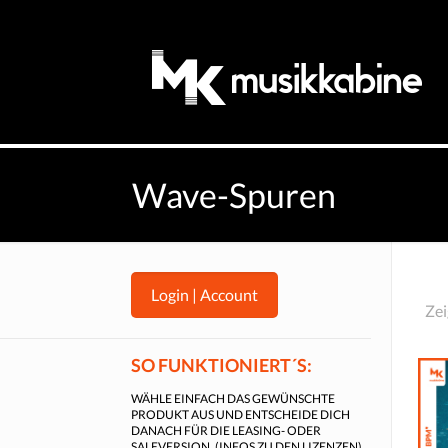
Wave-Spuren
Login | Account
Zei
SO FUNKTIONIERT´S:
WÄHLE EINFACH DAS GEWÜNSCHTE
PRODUKT AUS UND ENTSCHEIDE DICH
DANACH FÜR DIE LEASING- ODER
SALEVERSION. (
INFOS ZU DEN LIZENZEN
).