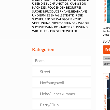
ÜBER DIE SUCHFUNKTION KANNST DU
NACH DEN FOLGENDEN BEGRIFFEN
SUCHEN: PRODUCERNAME, BEATNAME
UND BPM. EBENFALLS STEHT DIR DIE
SUCHE ÜBER DIE KATEGORIEN ZUR
VERFÜGUNG. NICHT GEFUNDEN WAS DU
SUCHST? DANN KONTAKTIERE UNS UND
„Gemä
WIR HELFEN DIR GERNE WEITER.
Rechn
Umsat
Sold
Kategorien
Se
Leasi
Beats
Salev
Street
Hoffnungsvoll
Liebe/Liebeskummer
Party/Club