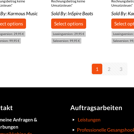
ungsbetrag keine
Rechnungsbetrag keine
Rechnungsbetr
zsteuer.“
Umsatzsteuer.“
Umsatzsteuer.“
 By:
Karmous Music
Sold By:
InSpire Beats
Sold By:
Ka
lect options
Select options
Select op
ngversion: 29,95 €
Leasingversion: 29,95 €
Leasingversion:
ersion: 99,95 €
Saleversion: 99,95 €
Saleversion: 99
1
2
3
takt
Auftragsarbeiten
meine Anfragen &
Leistungen
rbungen
Professionelle Gesangshoo
musikkabine.de