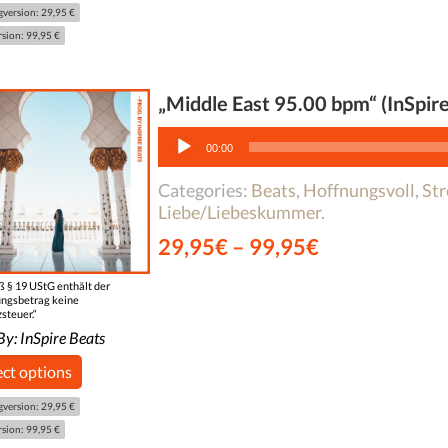
gversion: 29,95 €
rsion: 99,95 €
„Middle East 95.00 bpm“ (InSpire
Audio-
Player
00:00
Categories:
Beats
,
Hoffnungsvoll
,
Str
Liebe/Liebeskummer
.
29,95
€
–
99,95
€
 § 19 UStG enthält der
ngsbetrag keine
steuer.“
By:
InSpire Beats
ect options
gversion: 29,95 €
rsion: 99,95 €