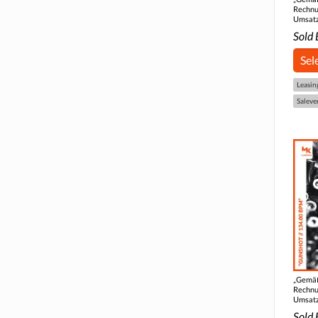
Rechnu
Umsatz
Sold 
Sel
Leasin
Saleve
„Gemäß
Rechnu
Umsatz
Sold 