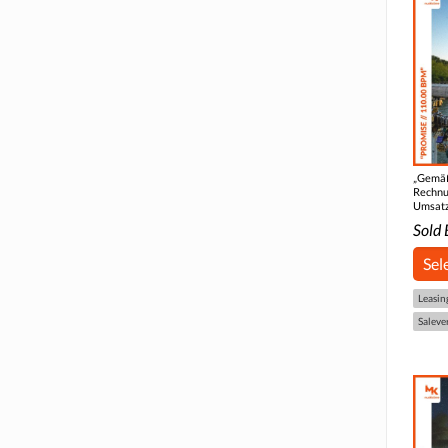
„Gemäß
Rechnu
Umsatz
Sold 
Sel
Leasin
Saleve