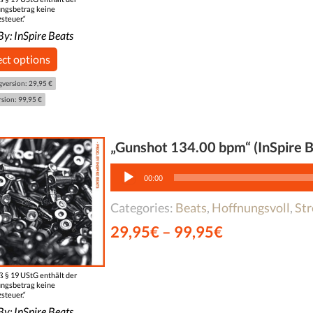
ngsbetrag keine
steuer.“
By:
InSpire Beats
ect options
gversion: 29,95 €
rsion: 99,95 €
„Gunshot 134.00 bpm“ (InSpire B
Audio-
Player
00:00
Categories:
Beats
,
Hoffnungsvoll
,
Str
29,95
€
–
99,95
€
 § 19 UStG enthält der
ngsbetrag keine
steuer.“
By:
InSpire Beats