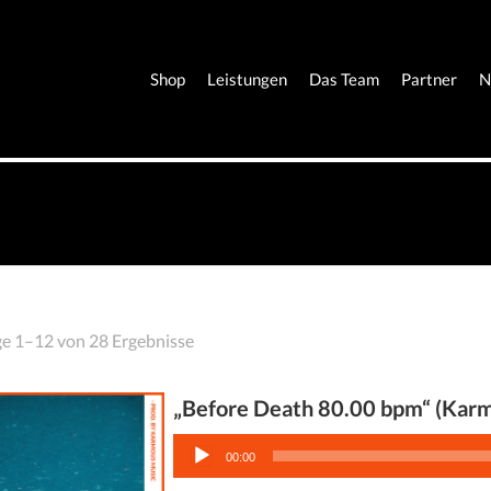
Shop
Leistungen
Das Team
Partner
N
ge 1–12 von 28 Ergebnisse
„Before Death 80.00 bpm“ (Kar
Audio-
Player
00:00