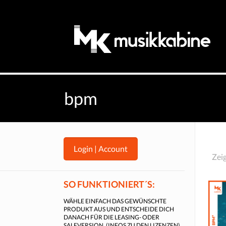
bpm
Login | Account
Zei
SO FUNKTIONIERT´S:
WÄHLE EINFACH DAS GEWÜNSCHTE
PRODUKT AUS UND ENTSCHEIDE DICH
DANACH FÜR DIE LEASING- ODER
SALEVERSION. (
INFOS ZU DEN LIZENZEN
).