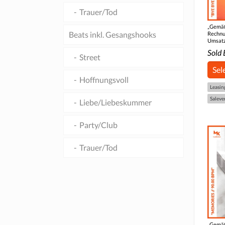
Trauer/Tod
„Gemäß
Beats inkl. Gesangshooks
Rechnu
Umsatz
Sold 
Street
Sel
Hoffnungsvoll
Leasin
Saleve
Liebe/Liebeskummer
Party/Club
Trauer/Tod
„Gemäß