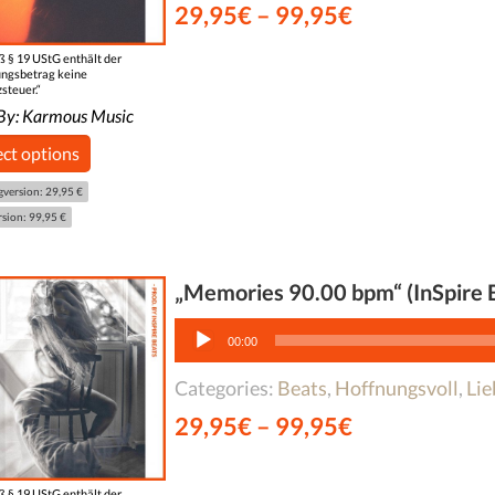
29,95
€
–
99,95
€
 § 19 UStG enthält der
ngsbetrag keine
steuer.“
By:
Karmous Music
ect options
gversion: 29,95 €
rsion: 99,95 €
„Memories 90.00 bpm“ (InSpire 
Audio-
Player
00:00
Categories:
Beats
,
Hoffnungsvoll
,
Li
29,95
€
–
99,95
€
 § 19 UStG enthält der