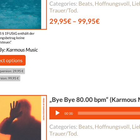
Categories:
Beats
,
Hoffnungsvoll
,
Li
Trauer/Tod
.
29,95
€
–
99,95
€
 § 19 UStG enthält der
ngsbetrag keine
steuer.“
By:
Karmous Music
ect options
gversion: 29,95 €
rsion: 99,95 €
„Bye Bye 80.00 bpm“ (Karmous 
Audio-
Player
00:00
Categories:
Beats
,
Hoffnungsvoll
,
Li
Trauer/Tod
.