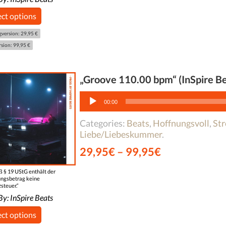
ect options
gversion: 29,95 €
rsion: 99,95 €
„Groove 110.00 bpm“ (InSpire Be
Audio-
Player
00:00
Categories:
Beats
,
Hoffnungsvoll
,
Str
Liebe/Liebeskummer
.
29,95
€
–
99,95
€
 § 19 UStG enthält der
ngsbetrag keine
steuer.“
By:
InSpire Beats
ect options