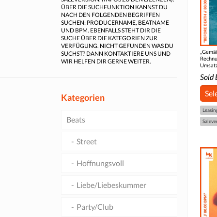
ÜBER DIE SUCHFUNKTION KANNST DU
NACH DEN FOLGENDEN BEGRIFFEN
SUCHEN: PRODUCERNAME, BEATNAME
UND BPM. EBENFALLS STEHT DIR DIE
SUCHE ÜBER DIE KATEGORIEN ZUR
VERFÜGUNG. NICHT GEFUNDEN WAS DU
„Gemäß
SUCHST? DANN KONTAKTIERE UNS UND
Rechnu
WIR HELFEN DIR GERNE WEITER.
Umsatz
Sold 
Sel
Kategorien
Leasin
Beats
Saleve
Street
Hoffnungsvoll
Liebe/Liebeskummer
Party/Club