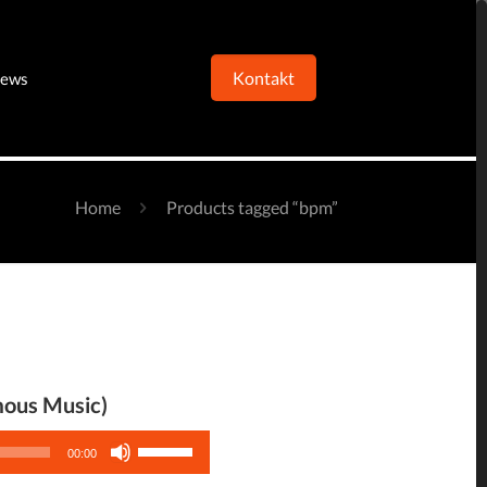
Kontakt
ews
Home
Products tagged “bpm”
mous Music)
Pfeiltasten
00:00
Hoch/Runter
benutzen,