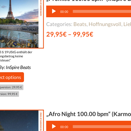
Audio-
Player
00:00
Categories:
Beats
,
Hoffnungsvoll
,
Li
29,95
€
–
99,95
€
 § 19 UStG enthält der
ngsbetrag keine
steuer.“
By:
InSpire Beats
ect options
gversion: 29,95 €
rsion: 99,95 €
„Afro Night 100.00 bpm“ (Karmo
Audio-
Player
00:00