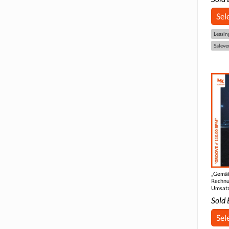
Sel
Leasin
Saleve
„Gemäß
Rechnu
Umsatz
Sold 
Sel