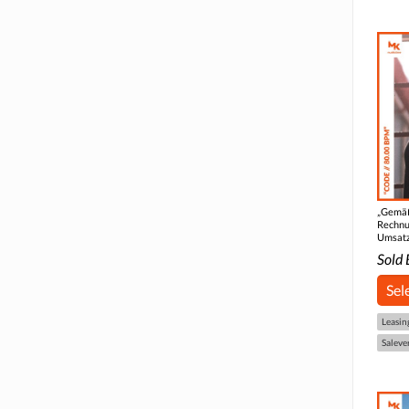
„Gemäß
Rechnu
Umsatz
Sold 
Sel
Leasin
Saleve