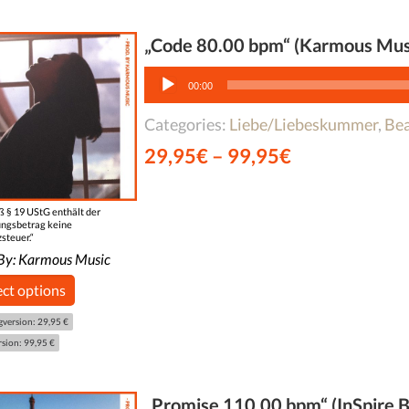
„Code 80.00 bpm“ (Karmous Mus
Audio-
Player
00:00
Categories:
Liebe/Liebeskummer
,
Bea
29,95
€
–
99,95
€
 § 19 UStG enthält der
ngsbetrag keine
steuer.“
By:
Karmous Music
ect options
gversion: 29,95 €
rsion: 99,95 €
„Promise 110.00 bpm“ (InSpire B