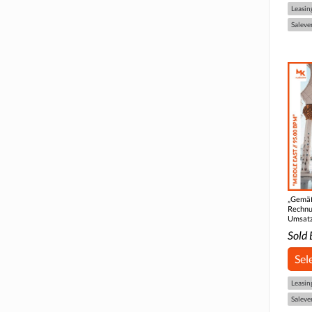
Leasin
Saleve
„Gemäß
Rechnu
Umsatz
Sold 
Sel
Leasin
Saleve